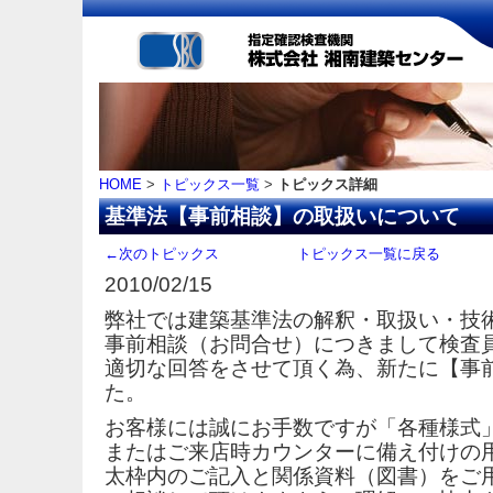
HOME
>
トピックス一覧
>
トピックス詳細
基準法【事前相談】の取扱いについて
←次のトピックス
トピックス一覧に戻る
2010/02/15
弊社では建築基準法の解釈・取扱い・技
事前相談（お問合せ）につきまして検査
適切な回答をさせて頂く為、新たに【事
た。
お客様には誠にお手数ですが「各種様式
またはご来店時カウンターに備え付けの
太枠内のご記入と関係資料（図書）をご