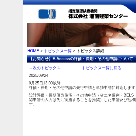
HOME
>
トピックス一覧
>
トピックス詳細
【お知らせ】E-Accessの評価・長期・その他申請について
←次のトピックス
トピックス一覧に戻る
2025/09/24
9月25日13:00以降
評価・長期・その他申請の先行申請と単独申請に対応します
設計評価・長期優良住宅・その他申請（省エネ適判・BELS
認申請の入力は先に実施することを推奨）した申請及び他機
す。