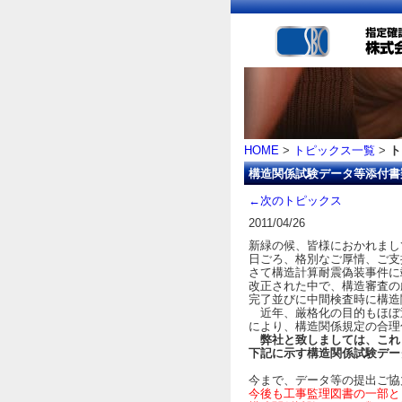
HOME
>
トピックス一覧
>
ト
構造関係試験データ等添付書
←次のトピックス
2011/04/26
新緑の候、皆様におかれまし
日ごろ、格別なご厚情、ご支
さて構造計算耐震偽装事件に端
改正された中で、構造審査の
完了並びに中間検査時に構造
近年、厳格化の目的もほぼ達
により、構造関係規定の合理
弊社と致しましては、これ
下記に示す構造関係試験デー
今まで、データ等の提出ご協
今後も工事監理図書の一部と