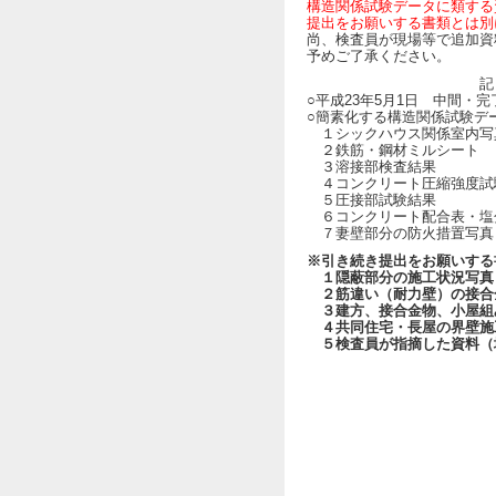
構造関係試験データに類する
提出をお願いする書類とは別
尚、検査員が現場等で追加資
予めご了承ください。
記
○平成23年5月1日 中間・
○簡素化する構造関係試験デ
１シックハウス関係室内写
２鉄筋・鋼材ミルシート
３溶接部検査結果
４コンクリート圧縮強度試
５圧接部試験結果
６コンクリート配合表・塩
７妻壁部分の防火措置写真
※引き続き提出をお願いする
１隠蔽部分の施工状況写真
２筋違い（耐力壁）の接合
３建方、接合金物、小屋組
４共同住宅・長屋の界壁施
５検査員が指摘した資料（