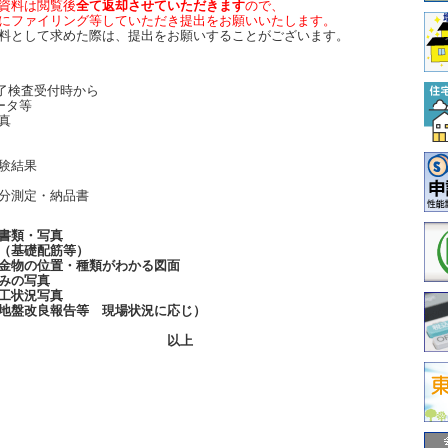
資料は閲覧後
全て返却させていただきます
ので、
にファイリング等していただき提出をお願いいたします。
料として求めた際は、提出をお願いすることがございます。
完了検査受付時から
ータ等
真
験結果
分測定・納品書
書類・写真
（基礎配筋等）
金物の位置・種類がわかる図面
みの写真
工状況写真
地盤改良報告等 現場状況に応じ）
以上