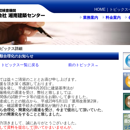
HOME
｜
トピックス
業務案内
料金案内
ピックス詳細
類合理化のお知らせ
トピックス一覧に戻る
前のトピックス→
ては益々ご清栄のこととお喜び申し上げます。
援を頂き深く感謝しております。
を発し、平成19年6月20日に建築基準法が
厳格化の通達を受け、弊社と致しましては、
関係の試験データ等の提出をお願いして参りました。
成したとの観点から、平成23年5月1日「運用改善第2弾」
化・確認審査手続きの簡素化が施行されます。
ら合理化・簡素化の通達を受け、今まで提出して頂いていた、
タの簡素化をすることと致しました。
力頂きまして、誠にありがとうございました。
して資料を提出して頂いてかまいませんが、